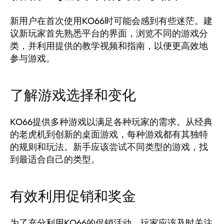
新用户在首次使用KO66时可能会感到有些迷茫。建
议新玩家首先熟悉平台的界面，浏览不同的游戏分
类，并利用提供的教学视频和指南，以便更高效地
参与游戏。
了解游戏选择和变化
KO66提供多种游戏以满足各种玩家的需求。从经典
的老虎机到创新的桌面游戏，每种游戏都有其独特
的规则和玩法。新手应该尝试不同类型的游戏，找
到最适合自己的类型。
有效利用促销和奖金
为了充分利用KO66的促销活动，玩家应该及时关注