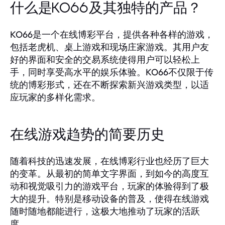
什么是KO66及其独特的产品？
KO66是一个在线博彩平台，提供各种各样的游戏，
包括老虎机、桌上游戏和现场庄家游戏。其用户友
好的界面和安全的交易系统使得用户可以轻松上
手，同时享受高水平的娱乐体验。KO66不仅限于传
统的博彩形式，还在不断探索新兴游戏类型，以适
应玩家的多样化需求。
在线游戏趋势的简要历史
随着科技的迅速发展，在线博彩行业也经历了巨大
的变革。从最初的简单文字界面，到如今的高度互
动和视觉吸引力的游戏平台，玩家的体验得到了极
大的提升。特别是移动设备的普及，使得在线游戏
随时随地都能进行，这极大地推动了玩家的活跃
度。