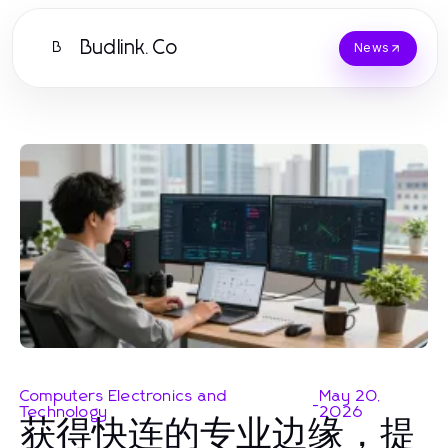
Budlink.Co
B
News
Computers Electronics and
May 20,
-
Technology
2026
获得快连的专业边缘，提