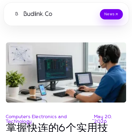
Budlink.Co
B
News
Computers Electronics and
May 20,
-
Technology
2026
掌握快连的6个实用技