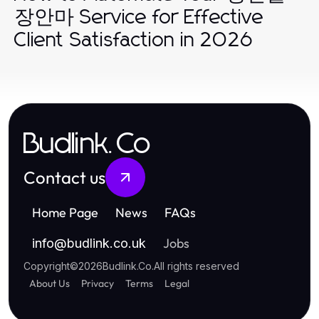
장안마 Service for Effective
Client Satisfaction in 2026
Budlink.Co
Contact us
Home Page
News
FAQs
Jobs
info
@
budlink.co.uk
Copyright
©
2026
Budlink.Co
.
All rights reserved
About Us
Privacy
Terms
Legal