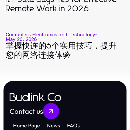
Remote Work in 2026
Computers Electronics and Technology
-
May 20, 2026
掌握快连的6个实用技巧，提升
您的网络连接体验
Budlink.Co
Contact us
Home Page
News
FAQs